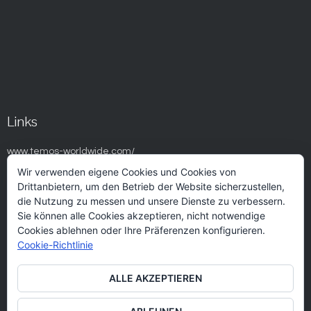
Links
www.temos-worldwide.com/
Wir verwenden eigene Cookies und Cookies von
www.spaincares.com/
Drittanbietern, um den Betrieb der Website sicherzustellen,
www.ifema.es/fitur_01/FiturSalud/index.htm
die Nutzung zu messen und unsere Dienste zu verbessern.
Sie können alle Cookies akzeptieren, nicht notwendige
www.fundacionidis.com/
Cookies ablehnen oder Ihre Präferenzen konfigurieren.
www.jointcommissioninternational.org/
Cookie-Richtlinie
www.mediterranean-healthcare.com/es/
ALLE AKZEPTIEREN
www.medicaltourismcongress.com/
www.tsbturismoysalud.es/