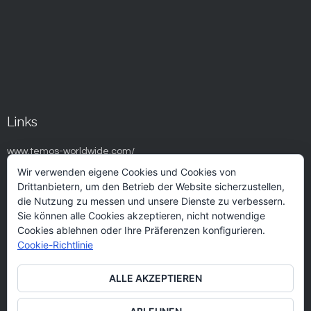
Links
www.temos-worldwide.com/
Wir verwenden eigene Cookies und Cookies von
www.spaincares.com/
Drittanbietern, um den Betrieb der Website sicherzustellen,
www.ifema.es/fitur_01/FiturSalud/index.htm
die Nutzung zu messen und unsere Dienste zu verbessern.
Sie können alle Cookies akzeptieren, nicht notwendige
www.fundacionidis.com/
Cookies ablehnen oder Ihre Präferenzen konfigurieren.
www.jointcommissioninternational.org/
Cookie-Richtlinie
www.mediterranean-healthcare.com/es/
ALLE AKZEPTIEREN
www.medicaltourismcongress.com/
www.tsbturismoysalud.es/